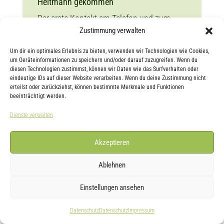
Heitmann gekommen
Der erste Kontakt am Telefon und zum
Zustimmung verwalten
Termin war sehr herzlich und freundlich.
Ihre hervorragende Beratung auf Grund der
Um dir ein optimales Erlebnis zu bieten, verwenden wir Technologien wie Cookies,
Analyse meiner Gesichtshaut und der
um Geräteinformationen zu speichern und/oder darauf zuzugreifen. Wenn du
diesen Technologien zustimmst, können wir Daten wie das Surfverhalten oder
Empfehlung von Channoine-Produkten hat
eindeutige IDs auf dieser Website verarbeiten. Wenn du deine Zustimmung nicht
mich begeistert.
erteilst oder zurückziehst, können bestimmte Merkmale und Funktionen
beeinträchtigt werden.
Des weiteren wurde die Gesundheit und
Dienste verwalten
das Immunsystem mit einbezogen, da
alles ineinander spielt. Sie hat mir
Akzeptieren
Skindream empfohlen.
Ablehnen
Es ist spannend zu spüren und zu sehen,
wie die Haut und der Körper, innerlich und
Einstellungen ansehen
äußerlich positiv auf die Pflegeprodukte
und Vitalstoffe reagieren.
(71 Jahre)
Datenschutz
Datenschutz
Impressum