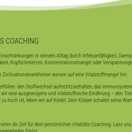
TS COACHING
Einschränkungen in deinem Alltag durch Infektanfälligkeit, Darmp
igkeit, Kopfschmerzen, Konzentrationsmangel oder Verspannung
 Zivilisationskrankheiten weisen auf eine Vitalstoffmangel hin.
rfüllen: den Stoffwechsel aufrechtzuerhalten, das Immunsystem z
wir eine ausgewogene und vitalstoffreiche Ernährung – den Trei
zu hoch ist, leben wir auf Kredit. Dein Körper schaltet seine Wa
d nimm
dir Zeit für dein persönlichen Vitalitäts Coaching
. Lass un
ergiegeladen fühlst.