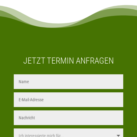
JETZT TERMIN ANFRAGEN
A
l
t
e
r
n
a
t
i