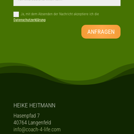
v
e
Ja, mit dem Absenden der Nachricht akzeptiere ich die
:
Datenschutzerklärung
ANFRAGEN
HEIKE HEITMANN
Hasenpfad 7
40764 Langenfeld
info@coach-4-life.com