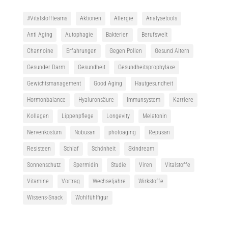
#Vitalstoffteams
Aktionen
Allergie
Analysetools
Anti Aging
Autophagie
Bakterien
Berufswelt
Channoine
Erfahrungen
Gegen Pollen
Gesund Altern
Gesunder Darm
Gesundheit
Gesundheitsprophylaxe
Gewichtsmanagement
Good Aging
Hautgesundheit
Hormonbalance
Hyaluronsäure
Immunsystem
Karriere
Kollagen
Lippenpflege
Longevity
Melatonin
Nervenkostüm
Nobusan
photoaging
Repusan
Resisteen
Schlaf
Schönheit
Skindream
Sonnenschutz
Spermidin
Studie
Viren
Vitalstoffe
Vitamine
Vortrag
Wechseljahre
Wirkstoffe
Wissens-Snack
Wohlfühlfigur